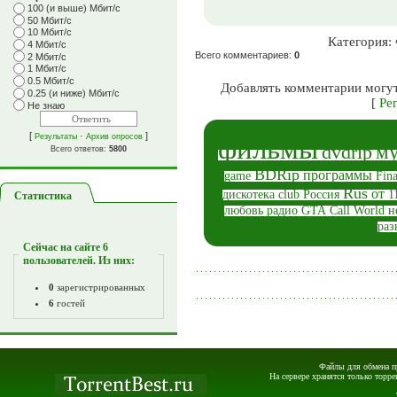
100 (и выше) Мбит/с
50 Мбит/с
10 Мбит/с
Категория
:
4 Мбит/с
Всего комментариев
:
0
2 Мбит/с
1 Мбит/с
0.5 Мбит/с
Добавлять комментарии могут
0.25 (и ниже) Мбит/с
[
Ре
Не знаю
[
·
]
фильмы
Результаты
Архив опросов
му
dvdrip
Всего ответов:
5800
BDRip
программы
game
Fina
Rus
от
дискотека
club
Россия
1
Статистика
любовь
радио
GTA
Call
World
н
раз
Сейчас на сайте
6
пользователей. Из них:
0
зарегистрированных
6
гостей
Файлы для обмена пр
На сервере хранятся только торре