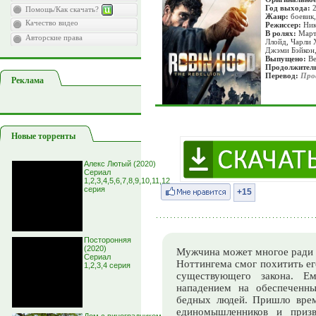
Год выхода:
Помощь/Как скачать?
Жанр:
боевик
Качество видео
Режиссер:
Ник
В ролях:
Марти
Авторские права
Ллойд, Чарли 
Джэми Бэйкон,
Выпущено:
В
Продолжитель
Перевод:
Про
Реклама
Новые торренты
Алекс Лютый (2020)
Сериал
1,2,3,4,5,6,7,8,9,10,11,12
серия
+15
Посторонняя
(2020)
Мужчина может многое ради
Сериал
Ноттингема смог похитить ег
1,2,3,4 серия
существующего закона. Е
нападением на обеспеченн
бедных людей. Пришло врем
единомышленников и приз