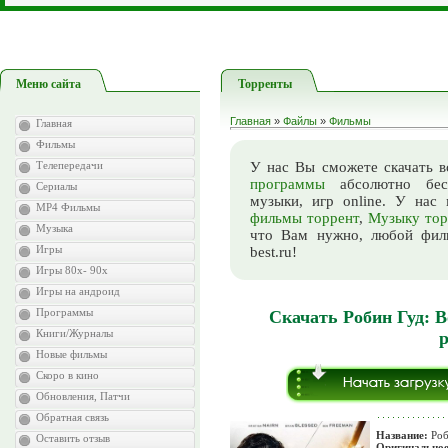
Меню сайта
Торренты
Главная
»
Файлы
»
Фильмы
Главная
Фильмы
Телепередачи
У нас Вы сможете скачать в
программы
абсолютно бесп
Сериалы
музыки, игр online. У нас
MP4 Фильмы
фильмы торрент
,
Музыку тор
Музыка
что Вам нужно, любой фильм
Игры
best.ru!
Игры 80х- 90х
Игры на андроид
Программы
Скачать Робин Гуд: В
Книги/Журналы
Новые фильмы
Скоро в кино
Обновления, Патчи
Обратная связь
Название:
Роб
Оставить отзыв
Оригинальное