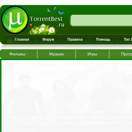
Главная
Форум
Правила
Помощь
Топ 
Фильмы
Музыка
Игры
Прог
Итан Хант – уникальный суперагент, обладающий беспрецедентным професс
работе.
Подробнее