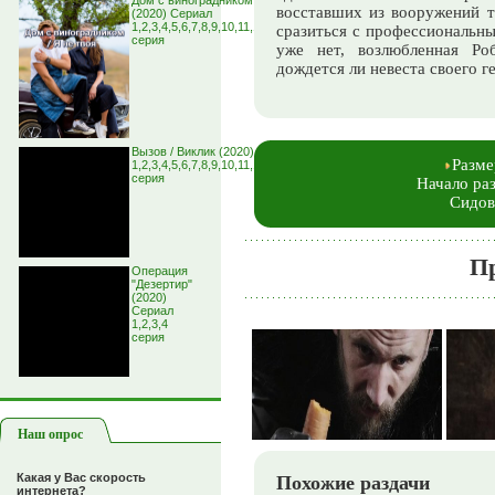
Дом с виноградником / Я не твоя
восставших из вооружений т
(2020) Сериал
1,2,3,4,5,6,7,8,9,10,11,12,13,14,15,16
сразиться с профессиональн
серия
уже нет, возлюбленная Ро
дождется ли невеста своего г
Вызов / Виклик (2020) Сериал
Разме
1,2,3,4,5,6,7,8,9,10,11,12,13,14,15,16
серия
Начало раз
Сидов
Прос
Операция
"Дезертир"
(2020)
Сериал
1,2,3,4
серия
Наш опрос
Какая у Вас скорость
Похожие раздачи
интернета?