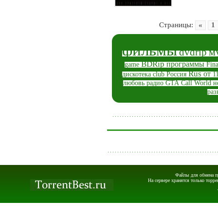
Страницы
:
«
1
фильмы
м
dvdrip
BDRip
программы
game
Fina
Rus
от
дискотека
club
Россия
1
любовь
радио
GTA
Call
World
н
раз
Файлы для обмена пр
На сервере хранятся только торре