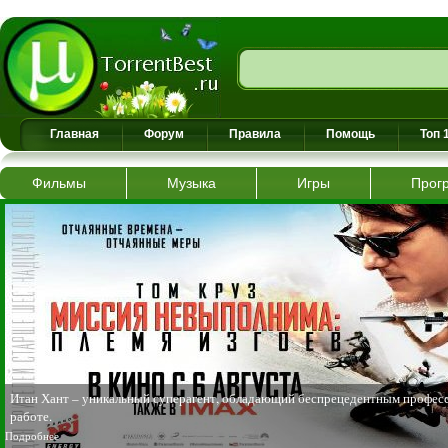
Главная
Форум
Правила
Помощь
Топ 
Фильмы
Музыка
Игры
Прог
Итан Хант – уникальный суперагент, обладающий беспрецедентным професс
работе.
Подробнее