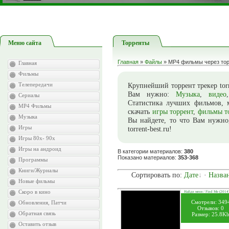
Меню сайта
Торренты
Главная
»
Файлы
» MP4 фильмы через то
Главная
Фильмы
Телепередачи
Крупнейший торрент трекер torre
Вам нужно:
Музыка
,
видео
Сериалы
Статистика лучших фильмов, м
MP4 Фильмы
скачать
игры торрент
,
фильмы т
Музыка
Вы найдете, то что Вам нужно
Игры
torrent-best.ru!
Игры 80х- 90х
Игры на андроид
В категории материалов
:
380
Показано материалов
:
353-368
Программы
Книги/Журналы
Сортировать по
:
Дате
·
Назва
Новые фильмы
Скоро в кино
Найди меня / Find Me (2014
Смотрели: 349
Обновления, Патчи
Отзывов: 0
Обратная связь
Размер: 25.8K
Оставить отзыв