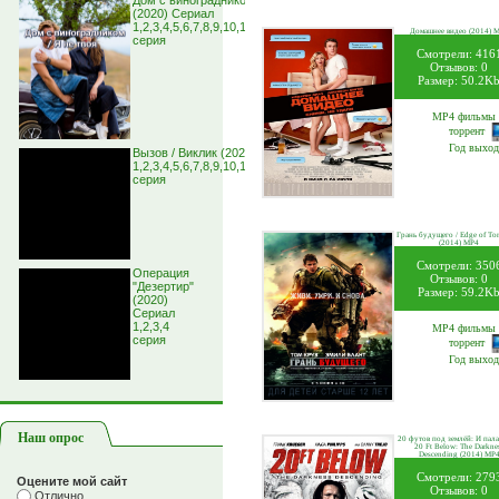
Дом с виноградником / Я не твоя
(2020) Сериал
1,2,3,4,5,6,7,8,9,10,11,12,13,14,15,16
Домашнее видео (2014) 
серия
Смотрели: 416
Отзывов: 0
Размер: 50.2K
MP4 фильмы 
торрент
Год выход
Вызов / Виклик (2020) Сериал
1,2,3,4,5,6,7,8,9,10,11,12,13,14,15,16
серия
Грань будущего / Edge of To
(2014) MP4
Смотрели: 350
Операция
Отзывов: 0
"Дезертир"
Размер: 59.2K
(2020)
Сериал
1,2,3,4
MP4 фильмы 
серия
торрент
Год выход
Наш опрос
20 футов под землёй: И пала 
20 Ft Below: The Darkne
Descending (2014) MP
Смотрели: 279
Оцените мой сайт
Отзывов: 0
Отлично