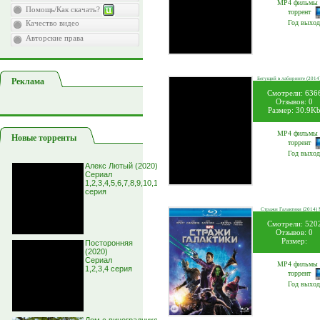
MP4 фильмы 
Помощь/Как скачать?
торрент
Качество видео
Год выход
Авторские права
Бегущий в лабиринте (2014
Реклама
Смотрели: 636
Отзывов: 0
Размер: 30.9K
MP4 фильмы 
Новые торренты
торрент
Год выход
Алекс Лютый (2020)
Сериал
1,2,3,4,5,6,7,8,9,10,11,12
серия
Стражи Галактики (2014)
Смотрели: 520
Отзывов: 0
Размер:
Посторонняя
(2020)
Сериал
MP4 фильмы 
1,2,3,4 серия
торрент
Год выход