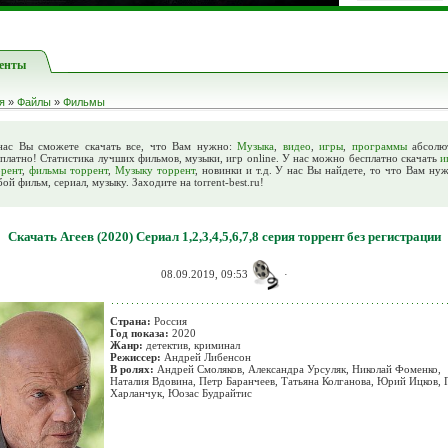
енты
я
»
Файлы
»
Фильмы
нас Вы сможете скачать все, что Вам нужно:
Музыка
,
видео
,
игры
,
программы
абсолю
платно! Статистика лучших фильмов, музыки, игр online. У нас можно бесплатно скачать
и
ррент
,
фильмы торрент
,
Музыку торрент
, новинки и т.д. У нас Вы найдете, то что Вам ну
ой фильм, сериал, музыку. Заходите на torrent-best.ru!
Скачать Агеев (2020) Сериал 1,2,3,4,5,6,7,8 серия торрент без регистрации
08.09.2019, 09:53
·
Страна:
Россия
Год показа:
2020
Жанр:
детектив, криминал
Режиссер:
Андрей Либенсон
В ролях:
Андрей Смоляков, Александра Урсуляк, Николай Фоменко,
Наталия Вдовина, Петр Баранчеев, Татьяна Колганова, Юрий Ицков, 
Харланчук, Юозас Будрайтис