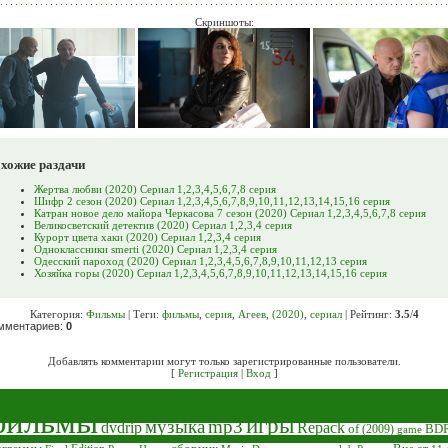
Скриншоты:
хожие раздачи
Жертва любви (2020) Сериал 1,2,3,4,5,6,7,8 серия
Шифр 2 сезон (2020) Сериал 1,2,3,4,5,6,7,8,9,10,11,12,13,14,15,16 серия
Катран новое дело майора Черкасова 7 сезон (2020) Сериал 1,2,3,4,5,6,7,8 серия
Великосветский детектив (2020) Сериал 1,2,3,4 серия
Курорт цвета хаки (2020) Сериал 1,2,3,4 серия
Одноклассники smerti (2020) Сериал 1,2,3,4 серия
Одесский пароход (2020) Сериал 1,2,3,4,5,6,7,8,9,10,11,12,13 серия
Хозяйка горы (2020) Сериал 1,2,3,4,5,6,7,8,9,10,11,12,13,14,15,16 серия
Категория
:
Фильмы
|
Теги
:
фильмы
,
серия
,
Агеев
,
(2020)
,
сериал
|
Рейтинг
:
3.5
/
4
омментариев
:
0
Добавлять комментарии могут только зарегистрированные пользователи.
[
Регистрация
|
Вход
]
фильмы
игры
музыка
mp3
dvdrip
Repack
of
BDR
(2009)
game