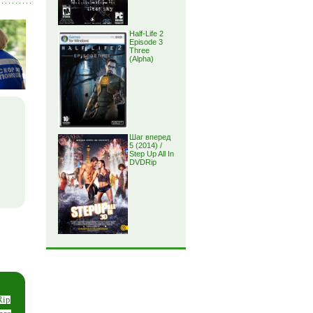
Half-Life 2
Episode 3
Three
(Alpha)
Шаг вперед
5 (2014) /
Step Up All In
DVDRip
ip