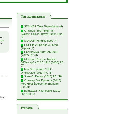
Топ скачиваемых
STALKER Тень Чернобыля
(
8
)
Сталкер: Зов Припяти /
Stalker: Call of Pripyat [2009, Rus]
(
3
)
тно
гры
STALKER Чистое небо
(
4
)
жно,
Half-Life 2 Episode 3 Three
(Alpha)
(
2
)
Программа AutoCAD 2012
(2012) PC
(
0
)
AllFusion Process Modeler
BPWin sp1 v.7.2.5.1918 (2008) PC
(
0
)
Бои без правил / UFC
Undisputed (2011) PC
(
5
)
State Of Decay (2013) PC
(
10
)
Сталкер Зов Припяти (2016)
Мод Новый Арсенал (Версия
2.0)
(
0
)
Бригада 2: Наследник (2012)
DVDRip
(
2
)
Павел
Реклама