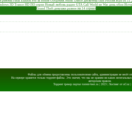
сборник
Rus
ограммы
Edition
от
Final
Pro
за
House
Music
Dance
дискотека
club
Россия
11
ndows
3D
Trance
HD
ПО
серии
Новый
любовь
радио
GTA
Call
World
не
War
день
обои
Исто
на
сериал
Grand
Theft
девушки
разное
14
Файлы для обмена предоставлены пользователями сайта, администрация не несёт от
На сервере хранятся только торрент-файлы. Это значит, что мы не храним ни каких нелегальных
авторским правом.
Торрент трекер портал torrent-best.ru
| 2023 |
Хостинг от uCoz |