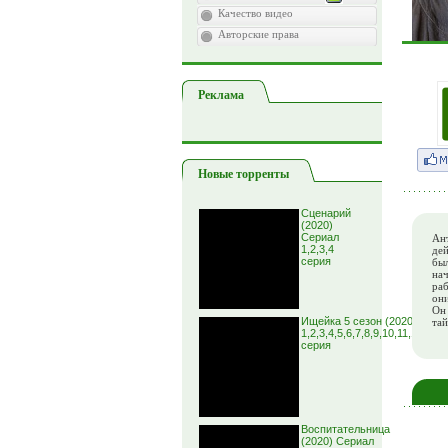
Качество видео
Авторские права
Реклама
Новые торренты
Сценарий
(2020)
Сериал
Ан
1,2,3,4
дей
серия
бы
нач
раб
они
Он
Ищейка 5 сезон (2020) Сери
тай
1,2,3,4,5,6,7,8,9,10,11,12,13,
серия
Воспитательница
(2020) Сериал