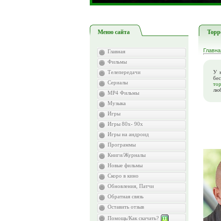
Меню сайта
Торр
Главна
Главная
Фильмы
Телепередачи
У 
бес
Сериалы
то
люб
MP4 Фильмы
Музыка
Игры
Игры 80х- 90х
Игры на андроид
Программы
Книги/Журналы
Новые фильмы
Скоро в кино
Обновления, Патчи
Обратная связь
Оставить отзыв
Помощь/Как скачать?