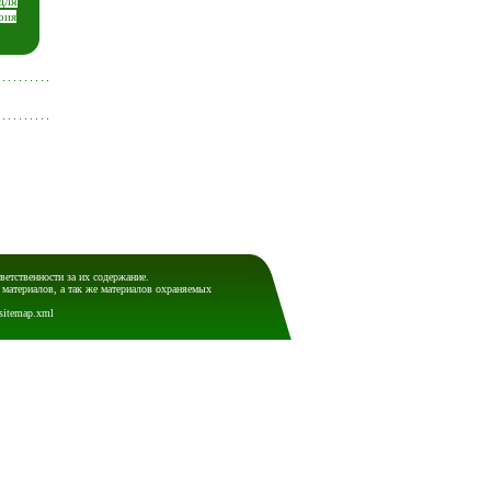
для
рия
ветственности за их содержание.
 материалов, а так же материалов охраняемых
sitemap.xml