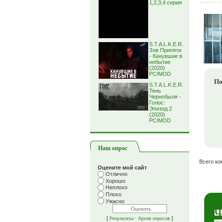
1,2,3,4 серия
S.T.A.L.K.E.R.
Зов Припяти
- Канувшие в
небытие
(2020)
PC/MOD
По
S.T.A.L.K.E.R.
Тень
Чернобыля -
Голос:
Эпизод 2
(2020)
PC/MOD
Наш опрос
Всего к
Оцените мой сайт
Отлично
Хорошо
Неплохо
Плохо
Ужасно
[
·
]
Результаты
Архив опросов