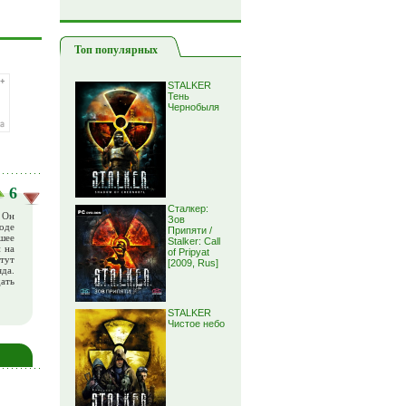
Топ популярных
STALKER
Тень
Чернобыля
6
Сталкер:
 Он
Зов
оде
Припяти /
шее
Stalker: Call
 на
of Pripyat
 тут
[2009, Rus]
яда.
ать
STALKER
Чистое небо