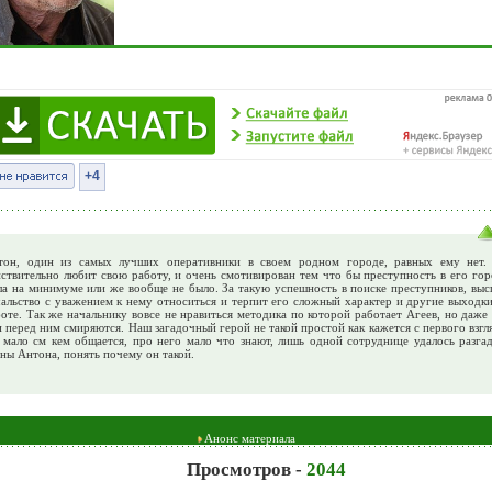
+4
тон, один из самых лучших оперативники в своем родном городе, равных ему нет.
ствительно любит свою работу, и очень смотивирован тем что бы преступность в его гор
ла на минимуме или же вообще не было. За такую успешность в поиске преступников, выс
альство с уважением к нему относиться и терпит его сложный характер и другие выходки
оте. Так же начальнику вовсе не нравиться методика по которой работает Агеев, но даже
 перед ним смиряются. Наш загадочный герой не такой простой как кажется с первого взгл
 мало см кем общается, про него мало что знают, лишь одной сотруднице удалось разгад
ал
ны Антона, понять почему он такой.
14,15,16
Анонс материала
Просмотров -
2044