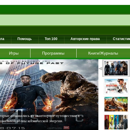
ила
Помощь
Топ 100
Авторские права
Статисти
Игры
Программы
Книги/Журналы
торые отважились на авантюрное путешествие в
номальной волны космической энергии.