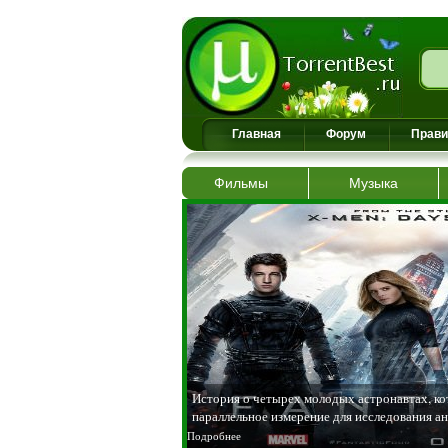
Главная
Форум
Прав
Фильмы
Музыка
История о четырех молодых астронавтах, ко
параллельное измерение для исследования а
Подробнее