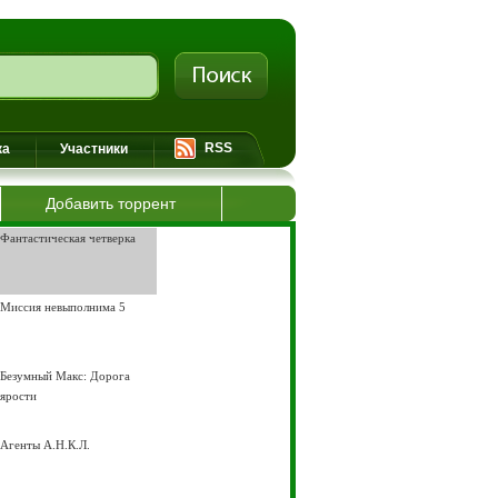
RSS
ка
Участники
Добавить торрент
Фантастическая четверка
Миссия невыполнима 5
Безумный Макс: Дорога
ярости
Агенты А.Н.К.Л.